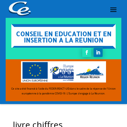
CONSEIL EN EDUCATION ET EN
INSERTION A LA REUNION
Ce site a été financé à l’aide du FEDER (REACT-UE) dans le cadre de la réponse de l’Union
européenne
à la pandémie COVID-19.
L’Europe s’engage à La Réunion.
livre chiffres