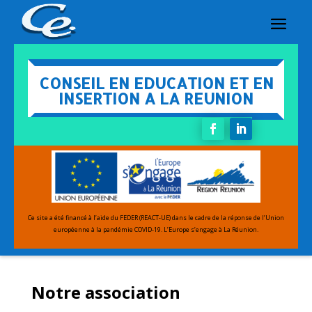
CONSEIL EN EDUCATION ET EN
INSERTION A LA REUNION
Ce site a été financé à l’aide du FEDER (REACT-UE) dans le cadre de la réponse de l’Union
européenne
à la pandémie COVID-19.
L’Europe s’engage à La Réunion.
Notre association