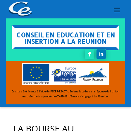
CONSEIL EN EDUCATION ET EN
INSERTION A LA REUNION
Ce site a été financé à l’aide du FEDER (REACT-UE) dans le cadre de la réponse de l’Union
européenne
à la pandémie COVID-19.
L’Europe s’engage à La Réunion.
LA BOURSE AU