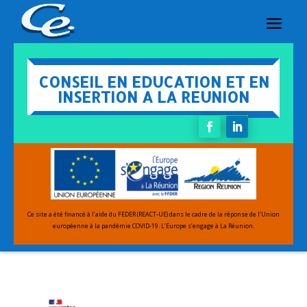
CONSEIL EN EDUCATION ET EN
INSERTION A LA REUNION
Ce site a été financé à l’aide du FEDER (REACT-UE) dans le cadre de la réponse de l’Union
européenne
à la pandémie COVID-19.
L’Europe s’engage à La Réunion.